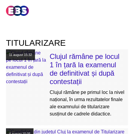
TITULARIZARE
Clujul rămâne pe locul
11 august
15:32
1 în țară la examenul
de definitivat și după
contestații
Clujul rămâne pe primul loc la nivel
național, în urma rezultatelor finale
ale examnului de titularizare
susținut de cadrele didactice.
4 august
15:05