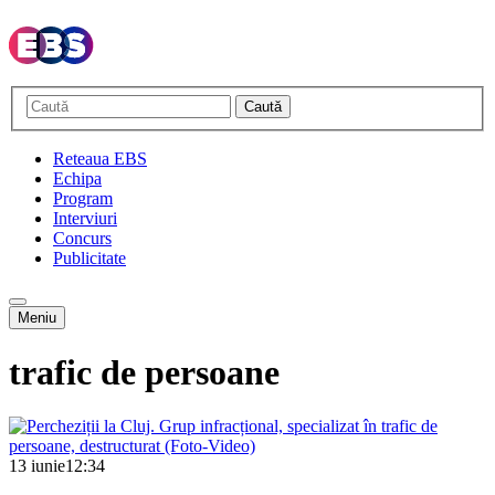
Caută
Reteaua EBS
Echipa
Program
Interviuri
Concurs
Publicitate
Meniu
trafic de persoane
13 iunie
12:34