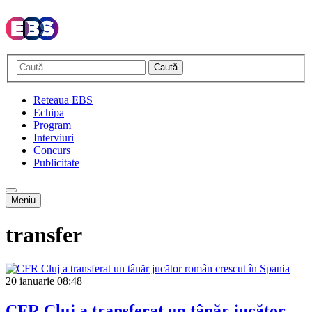
Caută
Reteaua EBS
Echipa
Program
Interviuri
Concurs
Publicitate
Meniu
transfer
20 ianuarie
08:48
CFR Cluj a transferat un tânăr jucător