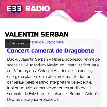
VALENTIN SERBAN
23 februarie
11:04
Concert cameral de Dragobete
Duo-ul Valentin Șerban – Mihai Diaconescu revine pe
scena sălii Auditorium Maximum, marți, 24 februarie
2026 (ora 19.00 / Colegiul Academic), cu aceeași
energie și plăcere de a oferi melomanilor lucrări
camerale celebre într-o interpretare de excepție.
Iubitorii muzicii camerale vor putea audia creații
semnate de Fritz Kreisler, Johannes Brahms, Antonín
Dvořák și Serghei Prokofiev. […]