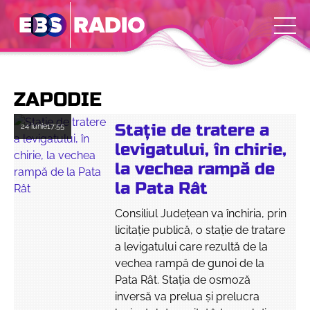
ZAPODIE
Stație de tratere a
24 iunie
17:55
levigatului, în chirie,
la vechea rampă de
la Pata Rât
Consiliul Județean va închiria, prin
licitație publică, o stație de tratare
a levigatului care rezultă de la
vechea rampă de gunoi de la
Pata Rât. Stația de osmoză
inversă va prelua și prelucra