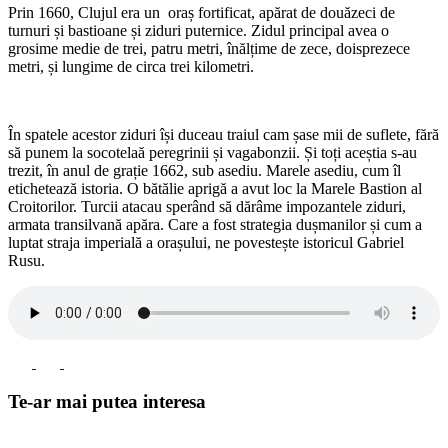
Prin 1660, Clujul era un oraș fortificat, apărat de douăzeci de
turnuri și bastioane și ziduri puternice. Zidul principal avea o
grosime medie de trei, patru metri, înălțime de zece, doisprezece
metri, și lungime de circa trei kilometri.
În spatele acestor ziduri își duceau traiul cam șase mii de suflete, fără
să punem la socotelaă peregrinii și vagabonzii. Și toți aceștia s-au
trezit, în anul de grație 1662, sub asediu. Marele asediu, cum îl
etichetează istoria. O bătălie aprigă a avut loc la Marele Bastion al
Croitorilor. Turcii atacau sperând să dărâme impozantele ziduri,
armata transilvană apăra. Care a fost strategia dușmanilor și cum a
luptat straja imperială a orașului, ne povestește istoricul Gabriel
Rusu.
Te-ar mai putea interesa