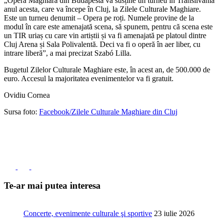
„Opera Maghiară din Budapesta va susține un turneu în Transilvania
anul acesta, care va începe în Cluj, la Zilele Culturale Maghiare.
Este un turneu denumit – Opera pe roți. Numele provine de la
modul în care este amenajată scena, să spunem, pentru că scena este
un TIR uriaș cu care vin artiștii și va fi amenajată pe platoul dintre
Cluj Arena și Sala Polivalentă. Deci va fi o operă în aer liber, cu
intrare liberă”, a mai precizat Szabó Lilla.
Bugetul Zilelor Culturale Maghiare este, în acest an, de 500.000 de
euro. Accesul la majoritatea evenimentelor va fi gratuit.
Ovidiu Cornea
Sursa foto:
Facebook/Zilele Culturale Maghiare din Cluj
Te-ar mai putea interesa
Concerte, evenimente culturale şi sportive
23 iulie 2026