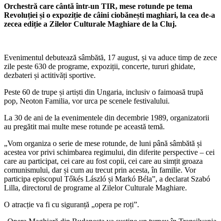
Orchestră care cântă într-un TIR, mese rotunde pe tema
Revoluției și o expoziție de câini ciobănești maghiari, la cea de-a
zecea ediție a Zilelor Culturale Maghiare de la Cluj.
Evenimentul debutează sâmbătă, 17 august, și va aduce timp de zece
zile peste 630 de programe, expoziții, concerte, tururi ghidate,
dezbateri și actitivăți sportive.
Peste 60 de trupe și artiști din Ungaria, inclusiv o faimoasă trupă
pop, Neoton Familia, vor urca pe scenele festivalului.
La 30 de ani de la evenimentele din decembrie 1989, organizatorii
au pregătit mai multe mese rotunde pe această temă.
„Vom organiza o serie de mese rotunde, de luni până sâmbătă și
acestea vor privi schimbarea regimului, din diferite perspective – cei
care au participat, cei care au fost copii, cei care au simțit groaza
comunismului, dar și cum au trecut prin acesta, în familie. Vor
participa episcopul Tőkés László și Markó Béla”, a declarat Szabó
Lilla, directorul de programe al Zilelor Culturale Maghiare.
O atracție va fi cu siguranță „opera pe roți”.