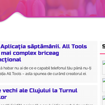
Aplicația săptămânii. All Tools
l mai complex briceag
ncțional
că habar nu ai de ce e capabil telefonul tău până nu-ți
cația All Tools – asta spunea de curând creatorul ei.
 vechi ale Clujului la Turnul
lor