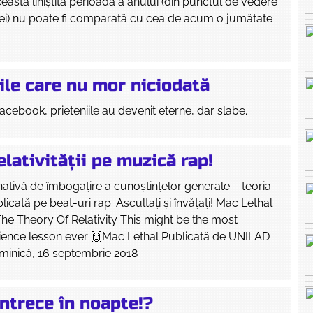
eastă liniștită perioadă a anului (din punctul de vedere
iei) nu poate fi comparată cu cea de acum o jumătate
ile care nu mor niciodată
Facebook, prieteniile au devenit eterne, dar slabe.
elativității pe muzică rap!
ativă de îmbogațire a cunoștințelor generale – teoria
explicată pe beat-uri rap. Ascultați și învățați! Mac Lethal
e Theory Of Relativity This might be the most
cience lesson ever 🙌Mac Lethal Publicată de UNILAD
inică, 16 septembrie 2018
ntrece în noapte!?