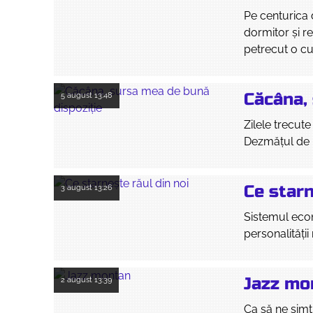
Pe centurica 
dormitor și re
petrecut o cu
Căcâna,
5 august
13:48
Zilele trecut
Dezmățul de 
Ce starn
3 august
13:26
Sistemul eco
personalități
Jazz mo
2 august
13:39
Ca să ne simți