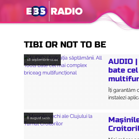
TIBI OR NOT TO BE
AUDIO | 
18 septembrie
11:44
bate ce
multifu
Îți garantăm 
instalezi apli
Mașinile
8 august
14:10
Croitori