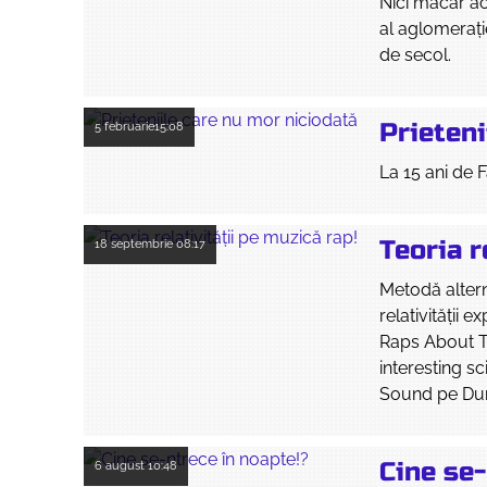
Nici măcar ac
al aglomeraț
de secol.
Prieteni
5 februarie
15:08
La 15 ani de 
Teoria r
18 septembrie
08:17
Metodă altern
relativității 
Raps About Th
interesting s
Sound pe Dum
Cine se-
6 august
10:48