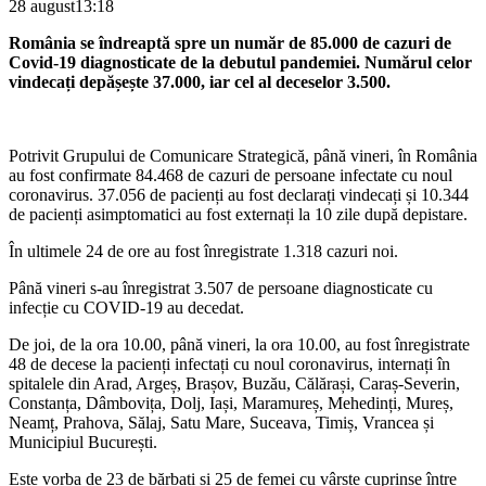
28 august
13:18
România se îndreaptă spre un număr de 85.000 de cazuri de
Covid-19 diagnosticate de la debutul pandemiei. Numărul celor
vindecați depășește 37.000, iar cel al deceselor 3.500.
Potrivit Grupului de Comunicare Strategică, până vineri, în România
au fost confirmate 84.468 de cazuri de persoane infectate cu noul
coronavirus. 37.056 de pacienți au fost declarați vindecați și 10.344
de pacienți asimptomatici au fost externați la 10 zile după depistare.
În ultimele 24 de ore au fost înregistrate 1.318 cazuri noi.
Până vineri s-au înregistrat 3.507 de persoane diagnosticate cu
infecție cu COVID-19 au decedat.
De joi, de la ora 10.00, până vineri, la ora 10.00, au fost înregistrate
48 de decese la pacienți infectați cu noul coronavirus, internați în
spitalele din Arad, Argeș, Brașov, Buzău, Călărași, Caraș-Severin,
Constanța, Dâmbovița, Dolj, Iași, Maramureș, Mehedinți, Mureș,
Neamț, Prahova, Sălaj, Satu Mare, Suceava, Timiș, Vrancea și
Municipiul București.
Este vorba de 23 de bărbați și 25 de femei cu vârste cuprinse între