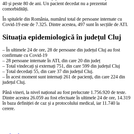
40 și peste 80 de ani. Un pacient decedat nu a prezentat
comorbidități.
În spitalele din România, numărul total de persoane internate cu
Covid-19 este de 7.325. Dintre acestea, 497 sunt în secțiile de ATI.
Situația epidemiologică în județul Cluj
– În ultimele 24 de ore, 28 de persoane din județul Cluj au fost
confirmate cu Covid-19
– 28 persoane internate în ATI, din care 20 din județ
– Total vindecați și externați 751, din care 599 din județul Cluj
– Total decedați 55, din care 37 din județul Cluj.
– În acest moment sunt internați 261 de pacienți, din care 224 din
județul Cluj.
Până vineri, la nivel național au fost prelucrate 1.756.920 de teste.
Dintre acestea 26.059 au fost efectuate în ultimele 24 de ore, 14.319
în baza definiției de caz și a protocolului medical, iar 11.740 la
cerere.