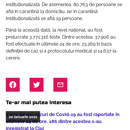
instituționalizată. De asemenea, 80.763 de persoane se
află în carantină la domiciliu, iar în carantină
instituționalizată se află 19 persoane.
Până la această dată, la nivel național, au fost
prelucrate 3.771.316 teste. Dintre acestea, 37.906 au
fost efectuate în ultimele 24 de ore, 23.269 în baza
definiției de caz și a protocolului medical și 14.637 la
cerere.
Te-ar mai putea interesa
3.000 de noi cazuri de Covid-19 au fost raportate în
20 ianuarie 2021
ultimele 24 de ore. 186 dintre acestea s-au
înregistrat la Cluj