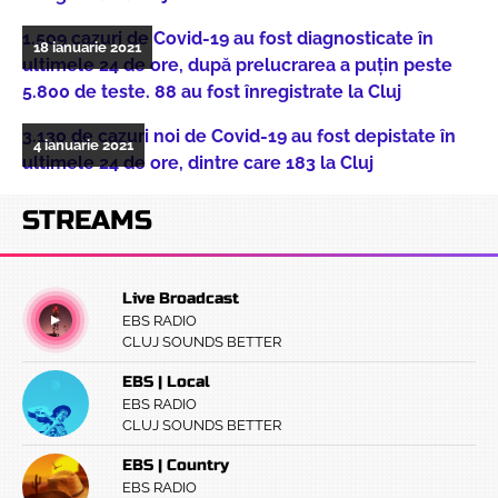
1.509 cazuri de Covid-19 au fost diagnosticate în
18 ianuarie 2021
ultimele 24 de ore, după prelucrarea a puțin peste
5.800 de teste. 88 au fost înregistrate la Cluj
3.130 de cazuri noi de Covid-19 au fost depistate în
4 ianuarie 2021
ultimele 24 de ore, dintre care 183 la Cluj
STREAMS
Live Broadcast
EBS RADIO
CLUJ SOUNDS BETTER
EBS | Local
EBS RADIO
CLUJ SOUNDS BETTER
EBS | Country
EBS RADIO