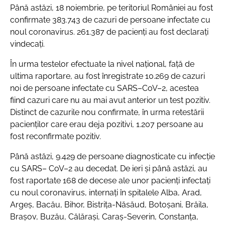
Până astăzi, 18 noiembrie, pe teritoriul României au fost
confirmate 383.743 de cazuri de persoane infectate cu
noul coronavirus. 261.387 de pacienți au fost declarați
vindecați.
În urma testelor efectuate la nivel național, față de
ultima raportare, au fost înregistrate 10.269 de cazuri
noi de persoane infectate cu SARS–CoV–2, acestea
fiind cazuri care nu au mai avut anterior un test pozitiv.
Distinct de cazurile nou confirmate, în urma retestării
pacienților care erau deja pozitivi, 1.207 persoane au
fost reconfirmate pozitiv.
Până astăzi, 9.429 de persoane diagnosticate cu infecție
cu SARS– CoV–2 au decedat. De ieri și până astăzi, au
fost raportate 168 de decese ale unor pacienți infectați
cu noul coronavirus, internați în spitalele Alba, Arad,
Argeș, Bacău, Bihor, Bistrița-Năsăud, Botoșani, Brăila,
Brașov, Buzău, Călărași, Caraș-Severin, Constanța,