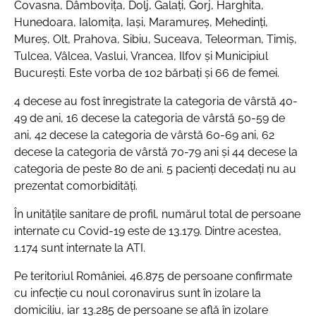
Covasna, Dâmbovița, Dolj, Galați, Gorj, Harghita,
Hunedoara, Ialomița, Iași, Maramureș, Mehedinți,
Mureș, Olt, Prahova, Sibiu, Suceava, Teleorman, Timiș,
Tulcea, Vâlcea, Vaslui, Vrancea, Ilfov și Municipiul
București. Este vorba de 102 bărbați și 66 de femei.
4 decese au fost înregistrate la categoria de vârstă 40-
49 de ani, 16 decese la categoria de vârstă 50-59 de
ani, 42 decese la categoria de vârstă 60-69 ani, 62
decese la categoria de vârstă 70-79 ani și 44 decese la
categoria de peste 80 de ani. 5 pacienți decedați nu au
prezentat comorbidități.
În unitățile sanitare de profil, numărul total de persoane
internate cu Covid-19 este de 13.179. Dintre acestea,
1.174 sunt internate la ATI.
Pe teritoriul României, 46.875 de persoane confirmate
cu infecție cu noul coronavirus sunt în izolare la
domiciliu, iar 13.285 de persoane se află în izolare