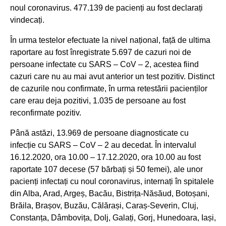
noul coronavirus. 477.139 de pacienți au fost declarați
vindecați.
În urma testelor efectuate la nivel național, față de ultima
raportare au fost înregistrate 5.697 de cazuri noi de
persoane infectate cu SARS – CoV – 2, acestea fiind
cazuri care nu au mai avut anterior un test pozitiv. Distinct
de cazurile nou confirmate, în urma retestării pacienților
care erau deja pozitivi, 1.035 de persoane au fost
reconfirmate pozitiv.
Până astăzi, 13.969 de persoane diagnosticate cu
infecție cu SARS – CoV – 2 au decedat. În intervalul
16.12.2020, ora 10.00 – 17.12.2020, ora 10.00 au fost
raportate 107 decese (57 bărbați și 50 femei), ale unor
pacienți infectați cu noul coronavirus, internați în spitalele
din Alba, Arad, Argeș, Bacău, Bistrița-Năsăud, Botoșani,
Brăila, Brașov, Buzău, Călărași, Caraș-Severin, Cluj,
Constanța, Dâmbovița, Dolj, Galați, Gorj, Hunedoara, Iași,