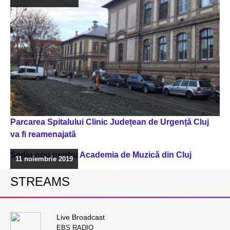
Parcarea Spitalului Clinic Județean de Urgență Cluj
va fi reamenajată
Sediu nou pentru Academia de Muzică din Cluj
11 noiembrie 2019
STREAMS
Live Broadcast
EBS RADIO