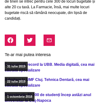
de tineri se întrec pentru cele 300 de locuri bugetate și
alte 20 cu taxă. La Farmacie, însă, mai multe locuri
bugetate riscă să rămână neocupate, din lipsă de
candidați.
Te-ar mai putea interesa
Concurență record la UBB. Media digitală, cea mai
31 iulie 2019
căutată specializare
Admitere la UMF Cluj. Tehnica Dentară, cea mai
22 iulie 2019
căutată specializare
Aproximativ 80.000 de studenți încep astăzi anul
1 octombrie 2018
universitar la Cluj-Napoca