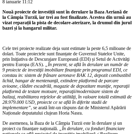
8 ianuarie
11:12
Nouă proiecte de investiții sunt în derulare la Baza Aeriană de
la Câmpia Turzii, iar trei au fost finalizate. Acestea din urmă au
vizat reparații la pista de decolare-aterizare, la drumul din jurul
bazei și la hangarul militar.
Cele trei proiecte realizate deja sunt estimate la peste 6,5 milioane de
dolari. Toate proiectele sunt finanțate de Guvernul Statelor Unite,
prin Iniţiativa de Descurajare Europeană (EDI) și Setul de Activităţi
pentru Europa (EAS).
„În prezent, se află în derulare un număr de
9 proiecte de investiţii imobiliare finanţate prin programul EDI, ce
constau in: sistem de frânare aeronave BAK 12, depozit combustibil
lichid, hangar de mentenanţă, extindere platformă de parcare
avioane, clădire escadrilă, magazie de depozitare muniţie, reparaţii
platformă de testare motoare, reparaţii/modernizare sistem de
balizaj, reabilitarea reţelelor de utilităţi, în valoare totală estimată de
28.979.000 USD, proiecte ce se află în diferite stadii de
implementare”
, se arată într-un răspuns dat de Ministerul Apărării
Naționale deputatului clujean Horia Nasra.
De asemenea, la Baza de la Câmpia Turzii este în derulare și un
proiect cu finanțare națională.
„În derulare, cu fonduri financiare
naţionale se află proiectul de investiţie imobiliară <Realizare