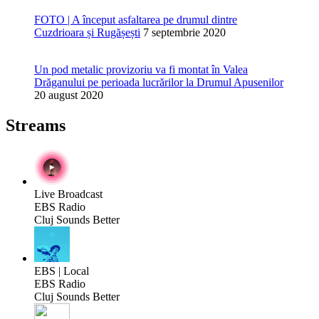
FOTO | A început asfaltarea pe drumul dintre
Cuzdrioara și Rugășești
7 septembrie 2020
Un pod metalic provizoriu va fi montat în Valea
Drăganului pe perioada lucrărilor la Drumul Apusenilor
20 august 2020
Streams
Live Broadcast
EBS Radio
Cluj Sounds Better
EBS | Local
EBS Radio
Cluj Sounds Better