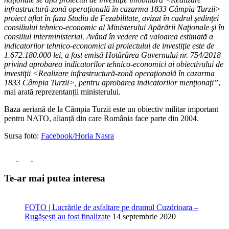
infrastructură-zonă operaţională în cazarma 1833 Câmpia Turzii>
proiect aflat în faza Studiu de Fezabilitate, avizat în cadrul şedinţei
consiliului tehnico-economic al Ministerului Apărării Naţionale şi în
consiliul interministerial. Având în vedere că valoarea estimată a
indicatorilor tehnico-economici ai proiectului de investiţie este de
1.672.180.000 lei, a fost emisă Hotărârea Guvernului nr. 754/2018
privind aprobarea indicatorilor tehnico-economici ai obiectivului de
investiţii <Realizare infrastructură-zonă operaţională în cazarma
1833 Câmpia Turzii>, pentru aprobarea indicatorilor menţionaţi”
,
mai arată reprezentanții ministerului.
Baza aeriană de la Câmpia Turzii este un obiectiv militar important
pentru NATO, alianță din care România face parte din 2004.
Sursa foto:
Facebook/Horia Nasra
Te-ar mai putea interesa
FOTO | Lucrările de asfaltare pe drumul Cuzdrioara –
Rugășești au fost finalizate
14 septembrie 2020