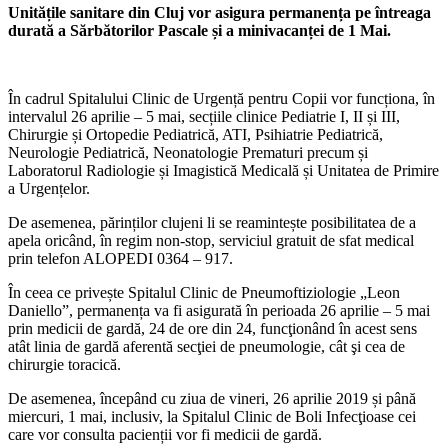
Unitățile sanitare din Cluj vor asigura permanența pe întreaga
durată a Sărbătorilor Pascale și a minivacanței de 1 Mai.
În cadrul Spitalului Clinic de Urgență pentru Copii vor funcționa, în
intervalul 26 aprilie – 5 mai, secțiile clinice Pediatrie I, II și III,
Chirurgie și Ortopedie Pediatrică, ATI, Psihiatrie Pediatrică,
Neurologie Pediatrică, Neonatologie Prematuri precum și
Laboratorul Radiologie și Imagistică Medicală și Unitatea de Primire
a Urgențelor.
De asemenea, părinților clujeni li se reamintește posibilitatea de a
apela oricând, în regim non-stop, serviciul gratuit de sfat medical
prin telefon ALOPEDI 0364 – 917.
În ceea ce privește Spitalul Clinic de Pneumoftiziologie „Leon
Daniello”, permanența va fi asigurată în perioada 26 aprilie – 5 mai
prin medicii de gardă, 24 de ore din 24, funcţionând în acest sens
atât linia de gardă aferentă secţiei de pneumologie, cât şi cea de
chirurgie toracică.
De asemenea, începând cu ziua de vineri, 26 aprilie 2019 și până
miercuri, 1 mai, inclusiv, la Spitalul Clinic de Boli Infecţioase cei
care vor consulta pacienții vor fi medicii de gardă.