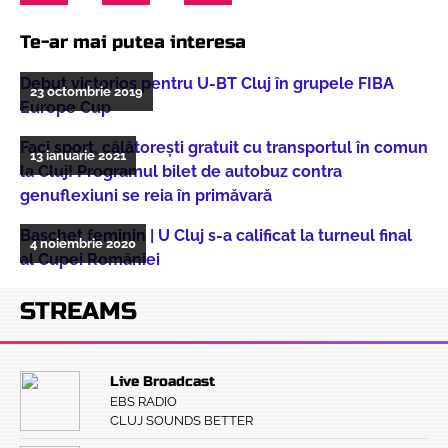
Te-ar mai putea interesa
Debut victorios pentru U-BT Cluj în grupele FIBA
23 octombrie 2019
Europe Cup
Faci sport, călătorești gratuit cu transportul în comun
13 ianuarie 2021
la Cluj! Programul bilet de autobuz contra
genuflexiuni se reia în primăvară
Baschet feminin | U Cluj s-a calificat la turneul final
4 noiembrie 2020
al Cupei României
STREAMS
Live Broadcast
EBS RADIO
CLUJ SOUNDS BETTER