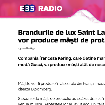
Brandurile de lux Saint La
vor produce măşti de prot
23 martie
16:51
Compania franceză Kering, care deține mărc
modă Gucci, va produce măşti atât de nece
Măștile vor fi produse în atelierele din Franța imedi
citează Bloomberg.
Stocurile de măşti de protecţie au scăzut drastic în 
veni la muncă. Protestele lor au avut ecou în Italia 