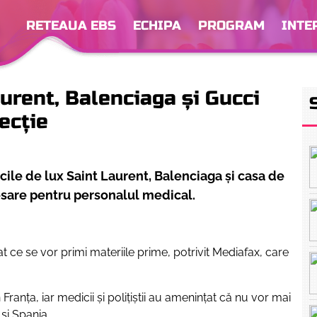
RETEAUA EBS
ECHIPA
PROGRAM
INTE
urent, Balenciaga și Gucci
ecție
ile de lux Saint Laurent, Balenciaga și casa de
sare pentru personalul medical.
at ce se vor primi materiile prime, potrivit Mediafax, care
Franţa, iar medicii şi poliţiştii au ameninţat că nu vor mai
şi Spania.