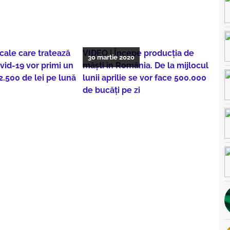
ale care tratează
VIDEO | Începe producția de
30 martie 2020
vid-19 vor primi un
măști în România. De la mijlocul
2.500 de lei pe lună
lunii aprilie se vor face 500.000
de bucăți pe zi