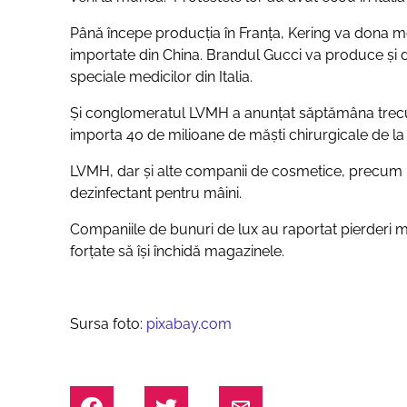
Până începe producția în Franța, Kering va dona me
importate din China. Brandul Gucci va produce şi 
speciale medicilor din Italia.
Și conglomeratul LVMH a anunţat săptămâna trecu
importa 40 de milioane de măşti chirurgicale de la 
LVMH, dar şi alte companii de cosmetice, precum L’
dezinfectant pentru mâini.
Companiile de bunuri de lux au raportat pierderi m
forţate să îşi închidă magazinele.
Sursa foto:
pixabay.com