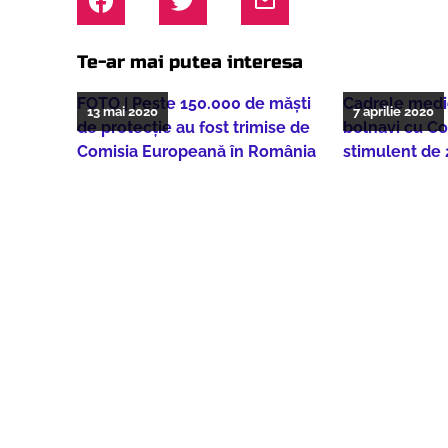
Te-ar mai putea interesa
FOTO | Peste 150.000 de măști
Cadrele medic
13 mai 2020
7 aprilie 2020
de protecție au fost trimise de
bolnavi cu Co
Comisia Europeană în România
stimulent de 