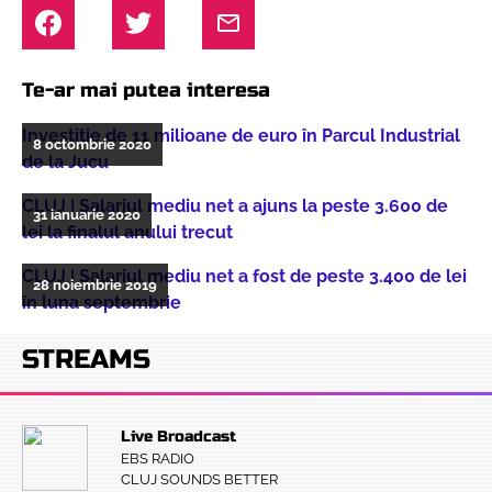
Te-ar mai putea interesa
Investiție de 11 milioane de euro în Parcul Industrial
8 octombrie 2020
de la Jucu
CLUJ | Salariul mediu net a ajuns la peste 3.600 de
31 ianuarie 2020
lei la finalul anului trecut
CLUJ | Salariul mediu net a fost de peste 3.400 de lei
28 noiembrie 2019
în luna septembrie
STREAMS
Live Broadcast
EBS RADIO
CLUJ SOUNDS BETTER