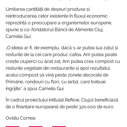
Limitarea cantității de deșeuri produse și
reintroducerea celor existente în fluxul economic
reprezintă o preocupare a organismelor europene,
spune și co-fondatorul Băncii de Alimente Cluj,
Camelia Gui.
„O ideea ar fi, de exemplu, dacă s-ar putea lua zațul și
resturile de la cei care produc cafea. Am putea poate
crește ciuperci cu acel zaț. Am putea crea compost cu
resturile vegetale din restaurante și apoi rezultatul
acelui compost să vină peste zonele decorate de
Primărie, rondouri cu flori, cu iarbă, care trebuie
îngrijite”
, a spus Camelia Gui.
În cadrul proiectului intitulat Reflow, Clujul beneficiază
de o finanțare europeană de peste 320.000 de euro.
Ovidiu Cornea