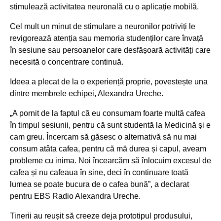
stimulează activitatea neuronală cu o aplicație mobilă.
Cel mult un minut de stimulare a neuronilor potriviți le
revigorează atenția sau memoria studenților care învață
în sesiune sau persoanelor care desfășoară activități care
necesită o concentrare continuă.
Ideea a plecat de la o experiență proprie, povestește una
dintre membrele echipei, Alexandra Ureche.
„A pornit de la faptul că eu consumam foarte multă cafea
în timpul sesiunii, pentru că sunt studentă la Medicină și e
cam greu. Încercam să găsesc o alternativă să nu mai
consum atâta cafea, pentru că mă durea și capul, aveam
probleme cu inima. Noi încearcăm să înlocuim excesul de
cafea și nu cafeaua în sine, deci în continuare toată
lumea se poate bucura de o cafea bună”
, a declarat
pentru EBS Radio Alexandra Ureche.
Tinerii au reușit să creeze deja prototipul produsului,