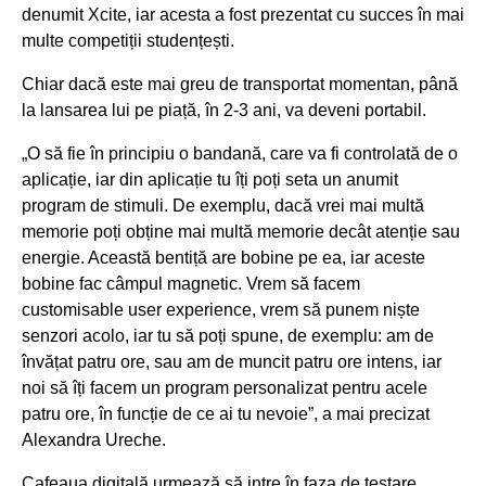
denumit Xcite, iar acesta a fost prezentat cu succes în mai
multe competiții studențești.
Chiar dacă este mai greu de transportat momentan, până
la lansarea lui pe piață, în 2-3 ani, va deveni portabil.
„O să fie în principiu o bandană, care va fi controlată de o
aplicație, iar din aplicație tu îți poți seta un anumit
program de stimuli. De exemplu, dacă vrei mai multă
memorie poți obține mai multă memorie decât atenție sau
energie. Această bentiță are bobine pe ea, iar aceste
bobine fac câmpul magnetic. Vrem să facem
customisable user experience, vrem să punem niște
senzori acolo, iar tu să poți spune, de exemplu: am de
învățat patru ore, sau am de muncit patru ore intens, iar
noi să îți facem un program personalizat pentru acele
patru ore, în funcție de ce ai tu nevoie”
, a mai precizat
Alexandra Ureche.
Cafeaua digitală urmează să intre în faza de testare