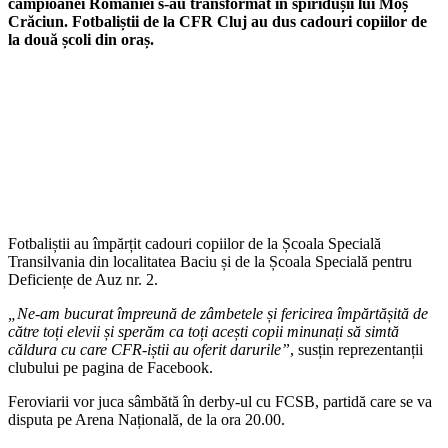
campioanei României s-au transformat în spiridușii lui Moș
Crăciun. Fotbaliștii de la CFR Cluj au dus cadouri copiilor de
la două școli din oraș.
Fotbaliștii au împărțit cadouri copiilor de la Școala Specială
Transilvania din localitatea Baciu și de la Școala Specială pentru
Deficiențe de Auz nr. 2.
„Ne-am bucurat împreună de zâmbetele și fericirea împărtășită de
către toți elevii și sperăm ca toți acești copii minunați să simtă
căldura cu care CFR-iștii au oferit darurile”
, susțin reprezentanții
clubului pe pagina de Facebook.
Feroviarii vor juca sâmbătă în derby-ul cu FCSB, partidă care se va
disputa pe Arena Națională, de la ora 20.00.