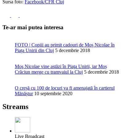
Sursa foto:
Facebook/CFR Cluj
Te-ar mai putea interesa
FOTO | Copiii au primit cadouri de Moș Nicolae în
Piața Unirii din Cluj
5 decembrie 2018
Moş Nicolae vine astăzi în Piaţa Unirii, iar Moș
Crăciun merge cu tramvaiul la Cluj
5 decembrie 2018
O creșă cu 100 de locuri va fi amenajată în cartierul
Mănăștur
10 septembrie 2020
Streams
Live Broadcast