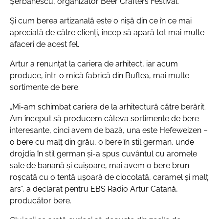
Șerbănescu, organizator Beer Crafters Festival.
Și cum berea artizanală este o nișă din ce în ce mai
apreciată de către clienți, încep să apară tot mai multe
afaceri de acest fel.
Artur a renunțat la cariera de arhitect, iar acum
produce, într-o mică fabrică din Buftea, mai multe
sortimente de bere.
„Mi-am schimbat cariera de la arhitectură către berărit.
Am început să producem câteva sortimente de bere
interesante, cinci avem de bază, una este Hefeweizen –
o bere cu malț din grâu, o bere în stil german, unde
drojdia în stil german și-a spus cuvântul cu aromele
sale de banană și cuișoare, mai avem o bere brun
roșcată cu o tentă ușoară de ciocolată, caramel și malț
ars”,
a declarat pentru EBS Radio Artur Catană,
producător bere.