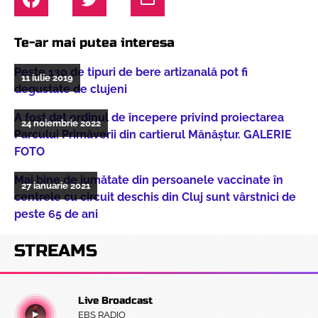
Te-ar mai putea interesa
Peste 130 de tipuri de bere artizanală pot fi
11 iulie 2019
degustate de clujeni
A fost dat ordinul de începere privind proiectarea
24 noiembrie 2022
Parcului Primăverii din cartierul Mănăștur. GALERIE
FOTO
Mai bine de jumătate din persoanele vaccinate în
27 ianuarie 2021
centrele cu circuit deschis din Cluj sunt vârstnici de
peste 65 de ani
STREAMS
Live Broadcast
EBS RADIO