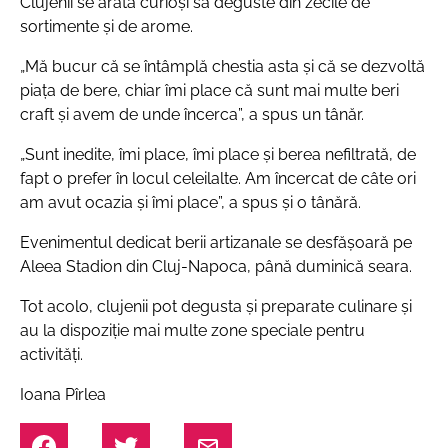
Clujenii se arată curioși să deguste din zecile de
sortimente și de arome.
„Mă bucur că se întâmplă chestia asta și că se dezvoltă
piața de bere, chiar îmi place că sunt mai multe beri
craft și avem de unde încerca”,
a spus un tânăr.
„Sunt inedite, îmi place, îmi place și berea nefiltrată, de
fapt o prefer în locul celeilalte. Am încercat de câte ori
am avut ocazia și îmi place”,
a spus și o tânără.
Evenimentul dedicat berii artizanale se desfășoară pe
Aleea Stadion din Cluj-Napoca, până duminică seara.
Tot acolo, clujenii pot degusta și preparate culinare și
au la dispoziție mai multe zone speciale pentru
activități.
Ioana Pîrlea