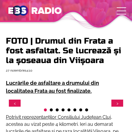
FOTO | Drumul din Frata a
fost asfaltat. Se lucrează și
la șoseaua din Viișoara
27 noiembrie
14:10
Lucrările de asfaltare a drumului din
localitatea Frata au fost finalizate.
Potrivit reprezentanților Consiliului Județean Cluj,
acestea au vizat peste 4 kilometri. Ieri au demarat
lucrările de asfaltare și pe raza localității Viișoara, pe