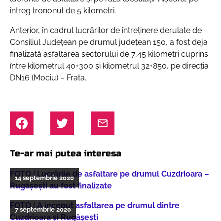
întreg trononul de 5 kilometri.
Anterior, în cadrul lucrărilor de întreținere derulate de
Consiliul Județean pe drumul județean 150, a fost deja
finalizată asfaltarea sectorului de 7,45 kilometri cuprins
între kilometrul 40+300 și kilometrul 32+850, pe direcția
DN16 (Mociu) – Frata.
Te-ar mai putea interesa
FOTO | Lucrările de asfaltare pe drumul Cuzdrioara –
14 septembrie 2020
Rugășești au fost finalizate
FOTO | A început asfaltarea pe drumul dintre
7 septembrie 2020
Cuzdrioara și Rugășești