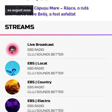
FOTO | Drumul Căpușu Mare – Râșca, o rută
20 august 2020
alternativă către Beliș, a fost asfaltat
STREAMS
Live Broadcast
EBS RADIO
CLUJ SOUNDS BETTER
EBS | Local
EBS RADIO
CLUJ SOUNDS BETTER
EBS | Country
EBS RADIO
CLUJ SOUNDS BETTER
EBS | Electro
EBS RADIO
CLUJ SOUNDS BETTER