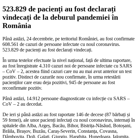
523.829 de pacienți au fost declarați
vindecați de la deburul pandemiei în
România
Până astăzi, 24 decembrie, pe teritoriul României, au fost confirmate
608.561 de cazuri de persoane infectate cu noul coronavirus.
523.829 de pacienți au fost declarați vindecați.
În urma testelor efectuate la nivel național, față de ultima raportare,
au fost înregistrate 4.310 cazuri noi de persoane infectate cu SARS
– CoV – 2, acestea fiind cazuri care nu au mai avut anterior un test
pozitiv. Distinct de cazurile nou confirmate, în urma retestării
pacienților care erau deja pozitivi, 945 de persoane au fost
reconfirmate pozitiv.
Până astăzi, 14.912 persoane diagnosticate cu infecție cu SARS –
CoV – 2 au decedat.
De ieri și până astăzi au fost raportate 146 de decese (87 bărbați și
59 femei), ale unor pacienți infectați cu noul coronavirus, internați în
spitalele din Alba, Argeș, Bacău, Bihor, Bistrița-Năsăud, Botoșani,
Brăila, Brașov, Buzău, Caraș-Severin, Constanța, Covasna,
Dâmbovița, Dolj, Galați, Giurgiu, Harghita, Hunedoara, Ialomița,