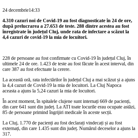
24 decembrie
14:33
4.310 cazuri noi de Covid-19 au fost diagnosticate în 24 de ore,
după prelucrarea a 27.653 de teste. 288 dintre acestea au fost
înregistrate în județul Cluj, unde rata de infectare a scăzut la
4,4 cazuri de covid-19 la mia de locuitori.
228 de persoane au fost confirmate cu Covid-19 în județul Cluj, în
ultimele 24 de ore. 1.423 de teste au fost făcute în acest interval, din
care 387 au fost efectuate la cerere.
La această oră, rata infectărilor în județul Cluj a mai scăzut și a ajuns
la 4,4 cazuri de Covid-19 la mia de locuitori. La Cluj Napoca
aceasta a ajuns la 5,24 cazuri la mia de locuitori.
În acest moment, în spitalele clujene sunt internați 669 de pacienți,
din care 641 sunt din județ. La ATI toate locurile erau ocupate astăzi,
85 de persoane primind îngrijiri medicale în aceste secții.
La Cluj, 1.770 de pacienți au fost declarați vindecați și au fost
externați, din care 1.435 sunt din județ. Numărul deceselor a ajuns la
317.