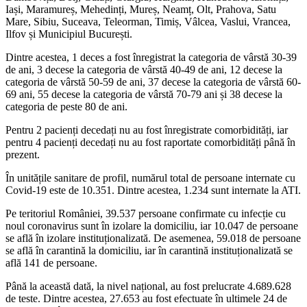
Iași, Maramureș, Mehedinți, Mureș, Neamț, Olt, Prahova, Satu
Mare, Sibiu, Suceava, Teleorman, Timiș, Vâlcea, Vaslui, Vrancea,
Ilfov și Municipiul București.
Dintre acestea, 1 deces a fost înregistrat la categoria de vârstă 30-39
de ani, 3 decese la categoria de vârstă 40-49 de ani, 12 decese la
categoria de vârstă 50-59 de ani, 37 decese la categoria de vârstă 60-
69 ani, 55 decese la categoria de vârstă 70-79 ani și 38 decese la
categoria de peste 80 de ani.
Pentru 2 pacienți decedați nu au fost înregistrate comorbidități, iar
pentru 4 pacienți decedați nu au fost raportate comorbidități până în
prezent.
În unitățile sanitare de profil, numărul total de persoane internate cu
Covid-19 este de 10.351. Dintre acestea, 1.234 sunt internate la ATI.
Pe teritoriul României, 39.537 persoane confirmate cu infecție cu
noul coronavirus sunt în izolare la domiciliu, iar 10.047 de persoane
se află în izolare instituționalizată. De asemenea, 59.018 de persoane
se află în carantină la domiciliu, iar în carantină instituționalizată se
află 141 de persoane.
Până la această dată, la nivel național, au fost prelucrate 4.689.628
de teste. Dintre acestea, 27.653 au fost efectuate în ultimele 24 de