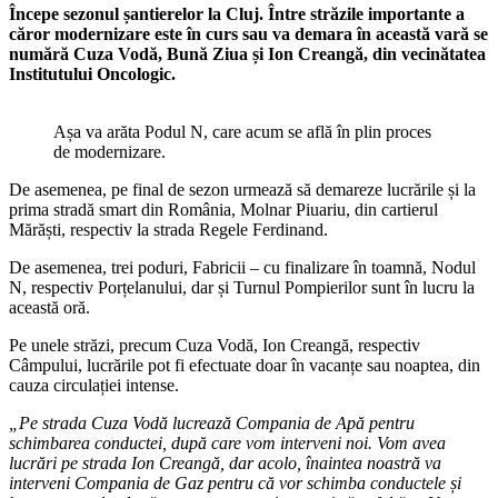
Începe sezonul șantierelor la Cluj. Între străzile importante a
căror modernizare este în curs sau va demara în această vară se
numără Cuza Vodă, Bună Ziua și Ion Creangă, din vecinătatea
Institutului Oncologic.
Așa va arăta Podul N, care acum se află în plin proces
de modernizare.
De asemenea, pe final de sezon urmează să demareze lucrările și la
prima stradă smart din România, Molnar Piuariu, din cartierul
Mărăști, respectiv la strada Regele Ferdinand.
De asemenea, trei poduri, Fabricii – cu finalizare în toamnă, Nodul
N, respectiv Porțelanului, dar și Turnul Pompierilor sunt în lucru la
această oră.
Pe unele străzi, precum Cuza Vodă, Ion Creangă, respectiv
Câmpului, lucrările pot fi efectuate doar în vacanțe sau noaptea, din
cauza circulației intense.
„Pe strada Cuza Vodă lucrează Compania de Apă pentru
schimbarea conductei, după care vom interveni noi. Vom avea
lucrări pe strada Ion Creangă, dar acolo, înaintea noastră va
interveni Compania de Gaz pentru că vor schimba conductele și