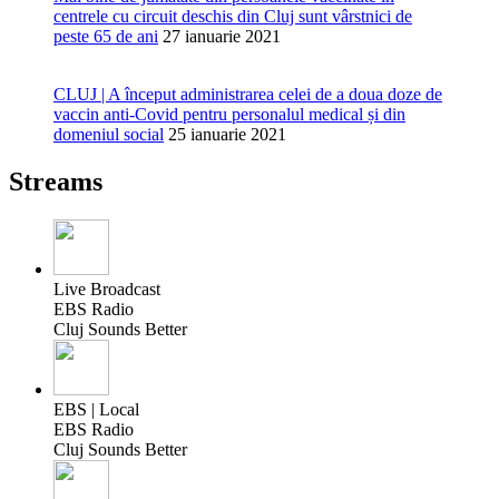
centrele cu circuit deschis din Cluj sunt vârstnici de
peste 65 de ani
27 ianuarie 2021
CLUJ | A început administrarea celei de a doua doze de
vaccin anti-Covid pentru personalul medical și din
domeniul social
25 ianuarie 2021
Streams
Live Broadcast
EBS Radio
Cluj Sounds Better
EBS | Local
EBS Radio
Cluj Sounds Better