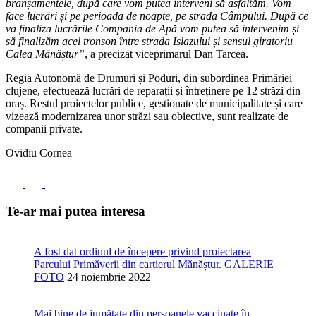
branșamentele, după care vom putea interveni să asfaltăm. Vom
face lucrări și pe perioada de noapte, pe strada Câmpului. După ce
va finaliza lucrările Compania de Apă vom putea să intervenim și
să finalizăm acel tronson între strada Islazului și sensul giratoriu
Calea Mănăștur”
, a precizat viceprimarul Dan Tarcea.
Regia Autonomă de Drumuri și Poduri, din subordinea Primăriei
clujene, efectuează lucrări de reparații și întreținere pe 12 străzi din
oraș. Restul proiectelor publice, gestionate de municipalitate și care
vizează modernizarea unor străzi sau obiective, sunt realizate de
companii private.
Ovidiu Cornea
Te-ar mai putea interesa
A fost dat ordinul de începere privind proiectarea
Parcului Primăverii din cartierul Mănăștur. GALERIE
FOTO
24 noiembrie 2022
Mai bine de jumătate din persoanele vaccinate în