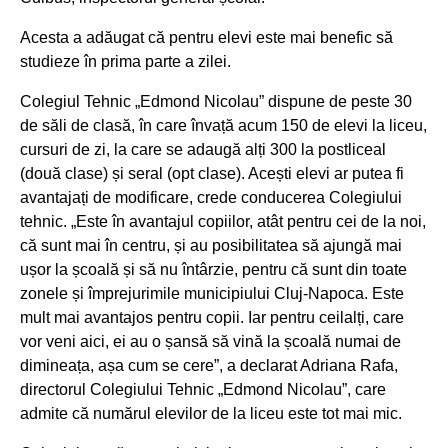
Acesta a adăugat că pentru elevi este mai benefic să
studieze în prima parte a zilei.
Colegiul Tehnic „Edmond Nicolau” dispune de peste 30
de săli de clasă, în care învață acum 150 de elevi la liceu,
cursuri de zi, la care se adaugă alți 300 la postliceal
(două clase) și seral (opt clase). Acești elevi ar putea fi
avantajați de modificare, crede conducerea Colegiului
tehnic.
„Este în avantajul copiilor, atât pentru cei de la noi,
că sunt mai în centru, și au posibilitatea să ajungă mai
ușor la școală și să nu întârzie, pentru că sunt din toate
zonele și împrejurimile municipiului Cluj-Napoca. Este
mult mai avantajos pentru copii. Iar pentru ceilalți, care
vor veni aici, ei au o șansă să vină la școală numai de
dimineața, așa cum se cere”
, a declarat Adriana Rafa,
directorul Colegiului Tehnic „Edmond Nicolau”, care
admite că numărul elevilor de la liceu este tot mai mic.