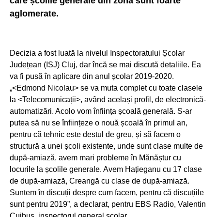
care școlile generale din zonă sunt foarte
aglomerate.
Decizia a fost luată la nivelul Inspectoratului Școlar
Județean (ISJ) Cluj, dar încă se mai discută detaliile. Ea
va fi pusă în aplicare din anul școlar 2019-2020.
„<Edmond Nicolau> se va muta complet cu toate clasele
la <Telecomunicații>, având același profil, de electronică-
automatizări. Acolo vom înființa școală generală. S-ar
putea să nu se înființeze o nouă școală în primul an,
pentru că tehnic este destul de greu, și să facem o
structură a unei școli existente, unde sunt clase multe de
după-amiază, avem mari probleme în Mănăștur cu
locurile la școlile generale. Avem Hațieganu cu 17 clase
de după-amiază, Creangă cu clase de după-amiază.
Suntem în discuții despre cum facem, pentru că discuțiile
sunt pentru 2019”
, a declarat, pentru EBS Radio, Valentin
Cuibus, inspectorul general școlar.