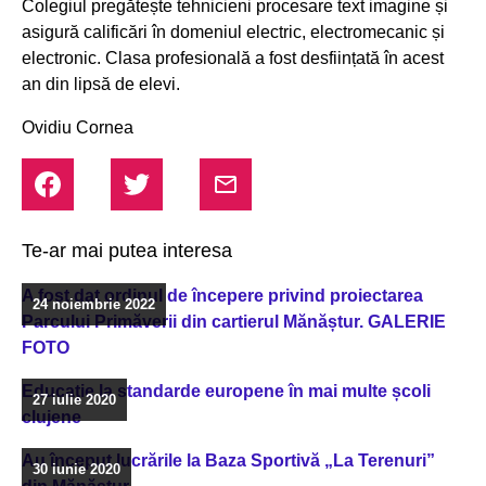
Colegiul pregătește tehnicieni procesare text imagine și
asigură calificări în domeniul electric, electromecanic și
electronic. Clasa profesională a fost desființată în acest
an din lipsă de elevi.
Ovidiu Cornea
Te-ar mai putea interesa
A fost dat ordinul de începere privind proiectarea
24 noiembrie 2022
Parcului Primăverii din cartierul Mănăștur. GALERIE
FOTO
Educație la standarde europene în mai multe școli
27 iulie 2020
clujene
Au început lucrările la Baza Sportivă „La Terenuri”
30 iunie 2020