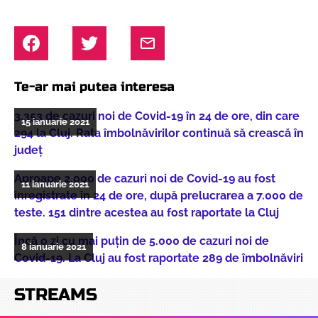
Te-ar mai putea interesa
3.353 de cazuri noi de Covid-19 în 24 de ore, din care
15 ianuarie 2021
294 la Cluj. Rata îmbolnăvirilor continuă să crească în
județ
Aproape 2.000 de cazuri noi de Covid-19 au fost
11 ianuarie 2021
înregistrate în 24 de ore, după prelucrarea a 7.000 de
teste. 151 dintre acestea au fost raportate la Cluj
Încă o zi cu mai puțin de 5.000 de cazuri noi de
8 ianuarie 2021
Covid-19. La Cluj au fost raportate 289 de îmbolnăviri
STREAMS