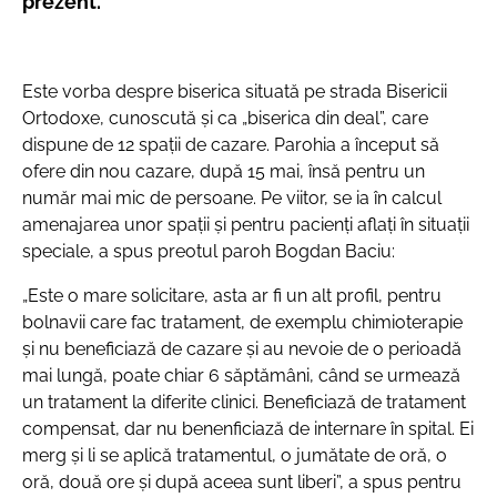
prezent.
Este vorba despre biserica situată pe strada Bisericii
Ortodoxe, cunoscută și ca „biserica din deal”, care
dispune de 12 spații de cazare. Parohia a început să
ofere din nou cazare, după 15 mai, însă pentru un
număr mai mic de persoane. Pe viitor, se ia în calcul
amenajarea unor spații și pentru pacienți aflați în situații
speciale, a spus preotul paroh Bogdan Baciu:
„Este o mare solicitare, asta ar fi un alt profil, pentru
bolnavii care fac tratament, de exemplu chimioterapie
și nu beneficiază de cazare și au nevoie de o perioadă
mai lungă, poate chiar 6 săptămâni, când se urmează
un tratament la diferite clinici. Beneficiază de tratament
compensat, dar nu benenficiază de internare în spital. Ei
merg și li se aplică tratamentul, o jumătate de oră, o
oră, două ore și după aceea sunt liberi”, a spus pentru