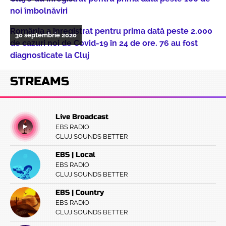
noi îmbolnăviri
România a înregistrat pentru prima dată peste 2.000
30 septembrie 2020
de cazuri noi de Covid-19 în 24 de ore. 76 au fost
diagnosticate la Cluj
STREAMS
Live Broadcast
EBS RADIO
CLUJ SOUNDS BETTER
EBS | Local
EBS RADIO
CLUJ SOUNDS BETTER
EBS | Country
EBS RADIO
CLUJ SOUNDS BETTER