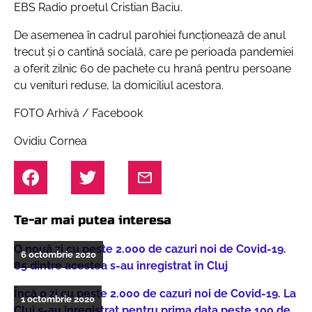
EBS Radio proetul Cristian Baciu.
De asemenea în cadrul parohiei funcționează de anul
trecut și o cantină socială, care pe perioada pandemiei
a oferit zilnic 60 de pachete cu hrană pentru persoane
cu venituri reduse, la domiciliul acestora.
FOTO Arhivă / Facebook
Ovidiu Cornea
Te-ar mai putea interesa
O nouă zi cu peste 2.000 de cazuri noi de Covid-19.
6 octombrie 2020
85 dintre acestea s-au înregistrat în Cluj
Încă o zi cu peste 2.000 de cazuri noi de Covid-19. La
1 octombrie 2020
Cluj s-au înregistrat pentru prima data peste 100 de