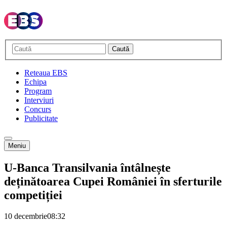
Caută
Reteaua EBS
Echipa
Program
Interviuri
Concurs
Publicitate
Meniu
U-Banca Transilvania întâlnește
deținătoarea Cupei României în sferturile
competiției
10 decembrie
08:32