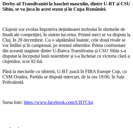
Derby-ul Transilvaniei la baschet masculin, dintre U-BT și CSU
Sibiu, se va juca în acest sezon și în Cupa României.
Clujenii vor evolua împotriva deținătoarei trofeului în sferturile de
finală ale competiției, în sistem tur-retur. Primul meci se va disputa la
Cluj, în 28 decembrie. Cu o săptămână înainte, cele două rivale se
vor întâlni și în campionat, pe terenul sibienilor. Prima confruntare
din această stagiune dintre U-Banca Transilvania și CSU Sibiu s-a
disputat la începutul lunii noiembrie și s-a încheiat cu victoria clară a
clujenilor, scor 92-64.
Până la meciurile cu sibienii, U-BT joacă în FIBA Europe Cup, cu
CSM Oradea. Partida se dispută miercuri, de la ora 19:00, în Sala
Polivalentă.
Sursa foto:
https://www.facebook.com/UBTCluj