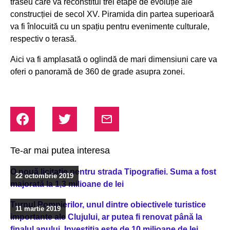
traseu care va reconstitui trei etape de evoluție ale
construcției de secol XV. Piramida din partea superioară
va fi înlocuită cu un spațiu pentru evenimente culturale,
respectiv o terasă.
Aici va fi amplasată o oglindă de mari dimensiuni care va
oferi o panoramă de 360 de grade asupra zonei.
Te-ar mai putea interesa
O nouă licitație pentru strada Tipografiei. Suma a fost
22 octombrie 2019
majorată la 1,3 milioane de lei
Turnul Pompierilor, unul dintre obiectivele turistice
11 martie 2019
importante ale Clujului, ar putea fi renovat până la
finalul anului. Investiția este de 10 milioane de lei