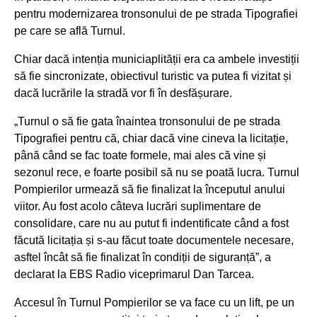
pentru modernizarea tronsonului de pe strada Tipografiei
pe care se află Turnul.
Chiar dacă intenția municiaplității era ca ambele investiții
să fie sincronizate, obiectivul turistic va putea fi vizitat și
dacă lucrările la stradă vor fi în desfășurare.
„Turnul o să fie gata înaintea tronsonului de pe strada
Tipografiei pentru că, chiar dacă vine cineva la licitație,
până când se fac toate formele, mai ales că vine și
sezonul rece, e foarte posibil să nu se poată lucra. Turnul
Pompierilor urmează să fie finalizat la începutul anului
viitor. Au fost acolo câteva lucrări suplimentare de
consolidare, care nu au putut fi indentificate când a fost
făcută licitația și s-au făcut toate documentele necesare,
asftel încât să fie finalizat în condiții de siguranță”, a
declarat la EBS Radio viceprimarul Dan Tarcea.
Accesul în Turnul Pompierilor se va face cu un lift, pe un