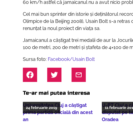
60 km/h astfel că jamaicanul nu a avut nicio probl
Cel mai bun sprinter din istorie şi deţinătorul recor
Olimpice de la Beijing 2008), Usain Bolt s-a retras di
renunţat la noul proiect din viaţa sa.
Jamaicanul a câştigat trei medalii de aur la Jocuril
100 de metri, 200 de metri şi ştafeta de 4×100 de me
Sursa foto:
Facebook/Usain Bolt
Te-ar mai putea interesa
Universitatea Cluj a câștigat
U-BT Cluj a c
24 februarie 2019
11 februarie 20
prima partidă oficială din acest
disputat pe t
an
Oradea