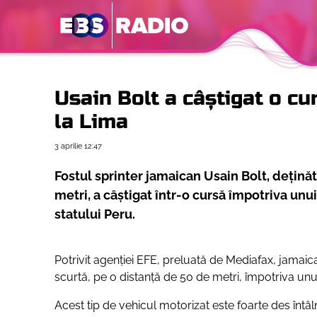
Usain Bolt a câștigat o cu
la Lima
3 aprilie
12:47
Fostul sprinter jamaican Usain Bolt, deţină
metri, a câștigat într-o cursă împotriva unui
statului Peru.
Potrivit agenției EFE, preluată de Mediafax, jamai
scurtă, pe o distanță de 50 de metri, împotriva unui
Acest tip de vehicul motorizat este foarte des întâl