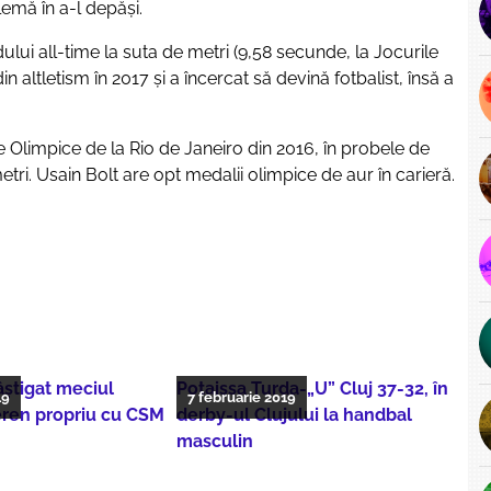
emă în a-l depăși.
dului all-time la suta de metri (9,58 secunde, la Jocurile
n altletism în 2017 şi a încercat să devină fotbalist, însă a
e Olimpice de la Rio de Janeiro din 2016, în probele de
tri. Usain Bolt are opt medalii olimpice de aur în carieră.
âștigat meciul
Potaissa Turda-„U” Cluj 37-32, în
19
7 februarie 2019
eren propriu cu CSM
derby-ul Clujului la handbal
masculin