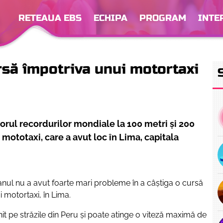
RETEAUA EBS
ECHIPA
PROGRAM
INTE
rsă împotriva unui motortaxi
torul recordurilor mondiale la 100 metri şi 200
 mototaxi, care a avut loc în Lima, capitala
canul nu a avut foarte mari probleme în a câștiga o cursă
 motortaxi, în Lima.
nit pe străzile din Peru și poate atinge o viteză maximă de