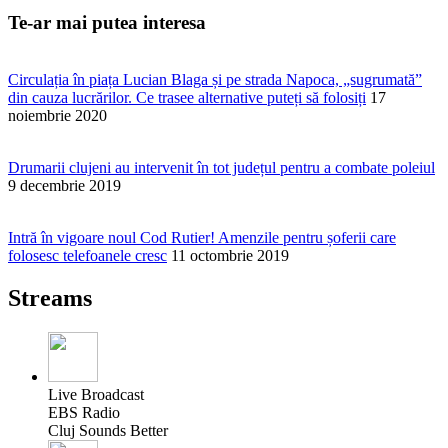
Te-ar mai putea interesa
Circulația în piața Lucian Blaga și pe strada Napoca, „sugrumată”
din cauza lucrărilor. Ce trasee alternative puteți să folosiți
17
noiembrie 2020
Drumarii clujeni au intervenit în tot județul pentru a combate poleiul
9 decembrie 2019
Intră în vigoare noul Cod Rutier! Amenzile pentru șoferii care
folosesc telefoanele cresc
11 octombrie 2019
Streams
Live Broadcast
EBS Radio
Cluj Sounds Better