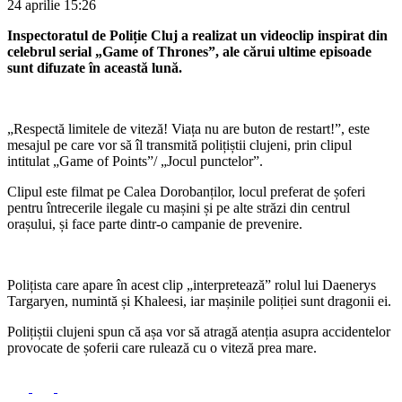
24 aprilie
15:26
Inspectoratul de Poliție Cluj a realizat un videoclip inspirat din
celebrul serial „Game of Thrones”, ale cărui ultime episoade
sunt difuzate în această lună.
„Respectă limitele de viteză! Viața nu are buton de restart!”, este
mesajul pe care vor să îl transmită polițiștii clujeni, prin clipul
intitulat „Game of Points”/ „Jocul punctelor”.
Clipul este filmat pe Calea Dorobanților, locul preferat de șoferi
pentru întrecerile ilegale cu mașini și pe alte străzi din centrul
orașului, și face parte dintr-o campanie de prevenire.
Polițista care apare în acest clip „interpretează” rolul lui Daenerys
Targaryen, numintă și Khaleesi, iar mașinile poliției sunt dragonii ei.
Polițiștii clujeni spun că așa vor să atragă atenția asupra accidentelor
provocate de șoferii care rulează cu o viteză prea mare.