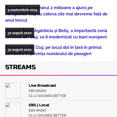
Pasagerul cu numărul 2 milioane a ajuns pe
5 septembrie 2019
Aeroportul Cluj cu câteva zile mai devreme față de
anul trecut
Drumul dintre Agârbiciu și Beliș, o importantă zonă
31 august 2020
turistică din Cluj, va fi modernizat cu bani europeni
Aeroportul din Cluj, pe locul doi în țară în primul
31 august 2020
semestru în privința numărului de pasageri
STREAMS
Live Broadcast
EBS RADIO
CLUJ SOUNDS BETTER
EBS | Local
EBS RADIO
CLUJ SOUNDS BETTER