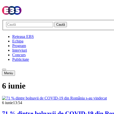
Caută
Reteaua EBS
Echipa
Program
Interviuri
Concurs
Publicitate
Meniu
6 iunie
6 iunie
13:54
71 % dintre bolnavii de COVID-19 din Rom