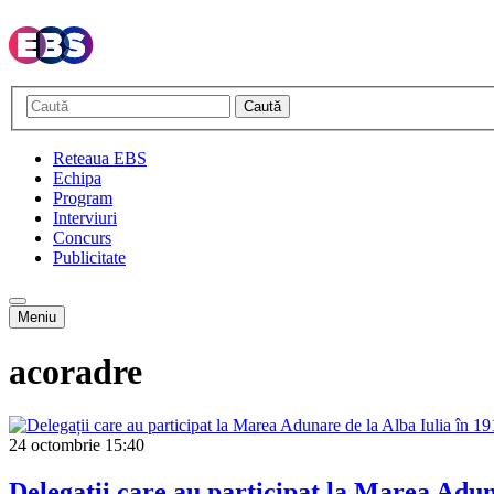
Caută
Reteaua EBS
Echipa
Program
Interviuri
Concurs
Publicitate
Meniu
acoradre
24 octombrie
15:40
Delegații care au participat la Marea Adun