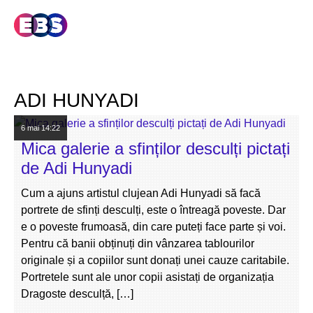
ADI HUNYADI
6 mai
14:22
Mica galerie a sfinților desculți pictați
de Adi Hunyadi
Cum a ajuns artistul clujean Adi Hunyadi să facă
portrete de sfinți desculți, este o întreagă poveste. Dar
e o poveste frumoasă, din care puteți face parte și voi.
Pentru că banii obținuți din vânzarea tablourilor
originale și a copiilor sunt donați unei cauze caritabile.
Portretele sunt ale unor copii asistați de organizația
Dragoste desculță, […]