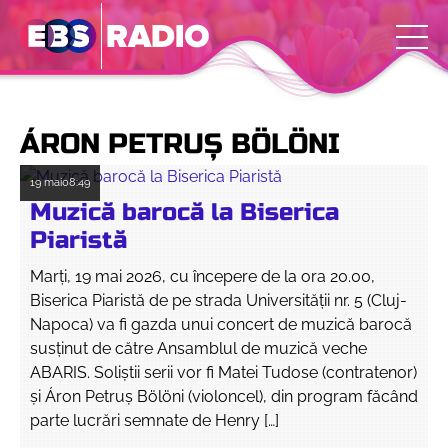
ÁRON PETRUȘ BÖLÖNI
19 mai
08:49
Muzică barocă la Biserica
Piaristă
Marți, 19 mai 2026, cu începere de la ora 20.00,
Biserica Piaristă de pe strada Universității nr. 5 (Cluj-
Napoca) va fi gazda unui concert de muzică barocă
susținut de către Ansamblul de muzică veche
ABARIS. Soliștii serii vor fi Matei Tudose (contratenor)
și Áron Petruș Bölöni (violoncel), din program făcând
parte lucrări semnate de Henry […]