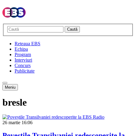
Caută
Reteaua EBS
Echipa
Program
Interviuri
Concurs
Publicitate
Meniu
bresle
26 martie
16:06
Poveștile Transilvaniei redescoperite la