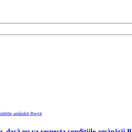
 dacă nu va respecta condiţiile amânării B