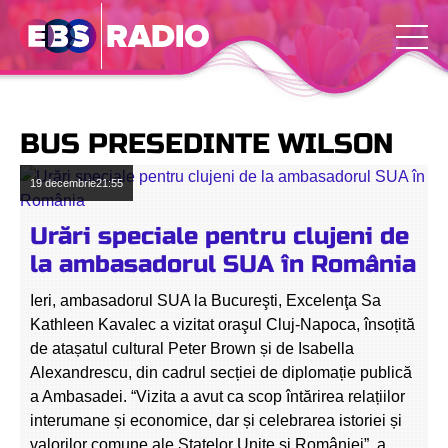
BUS PRESEDINTE WILSON
19 decembrie
21:55
Urări speciale pentru clujeni de
la ambasadorul SUA în România
Ieri, ambasadorul SUA la Bucureşti, Excelenţa Sa
Kathleen Kavalec a vizitat oraşul Cluj-Napoca, însoțită
de atașatul cultural Peter Brown și de Isabella
Alexandrescu, din cadrul secției de diplomație publică
a Ambasadei. “Vizita a avut ca scop întărirea relațiilor
interumane și economice, dar și celebrarea istoriei și
valorilor comune ale Statelor Unite și României”, a