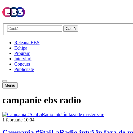
Caută
Reteaua EBS
Echipa
Program
Interviuri
Concurs
Publicitate
Meniu
campanie ebs radio
1 februarie
10:04
Campania #StaiLaRadio intră în faza de m