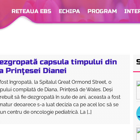
RETEAUA EBS
ECHIPA
PROGRAM
INTE
dezgropată capsula timpului din
 a Prinţesei Dianei
 fost îngropată, la Spitalul Great Ormond Street, o
pului compilată de Diana, Prinţesă de Wales. Deşi
trebuit să fie dezgropată în sute de ani, aceasta a fost
atur deoarece s-a luat decizia ca pe acel loc să se
un centru de oncologie pediatrică. La […]