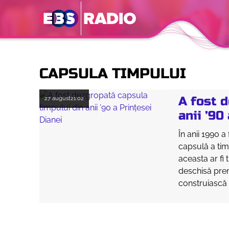
CAPSULA TIMPULUI
A fost 
27 august
21:02
anii ’90
În anii 1990 a
capsulă a tim
aceasta ar fi 
deschisă prem
construiască 