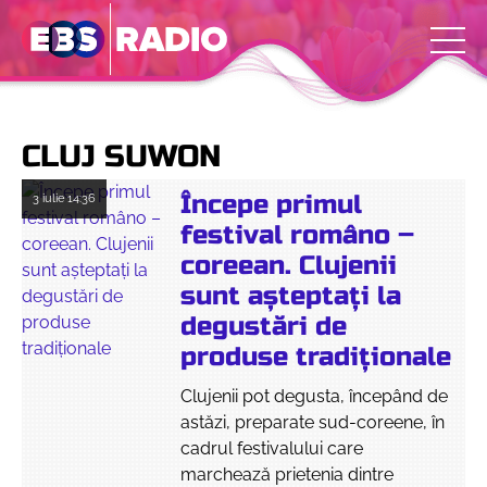
CLUJ SUWON
Începe primul
3 iulie
14:36
festival româno –
coreean. Clujenii
sunt așteptați la
degustări de
produse tradiționale
Clujenii pot degusta, începând de
astăzi, preparate sud-coreene, în
cadrul festivalului care
marchează prietenia dintre