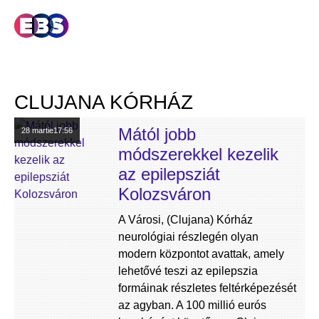
CLUJANA KÓRHÁZ
Mától jobb
28 martie
17:56
módszerekkel kezelik
az epilepsziát
Kolozsváron
A Városi, (Clujana) Kórház
neurológiai részlegén olyan
modern központot avattak, amely
lehetővé teszi az epilepszia
formáinak részletes feltérképezését
az agyban. A 100 millió eurós