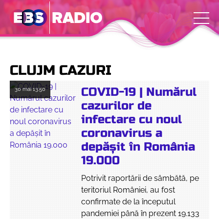
CLUJM CAZURI
COVID-19 | Numărul
30 mai
13:50
cazurilor de
infectare cu noul
coronavirus a
depășit în România
19.000
Potrivit raportării de sâmbătă, pe
teritoriul României, au fost
confirmate de la începutul
pandemiei până în prezent 19.133