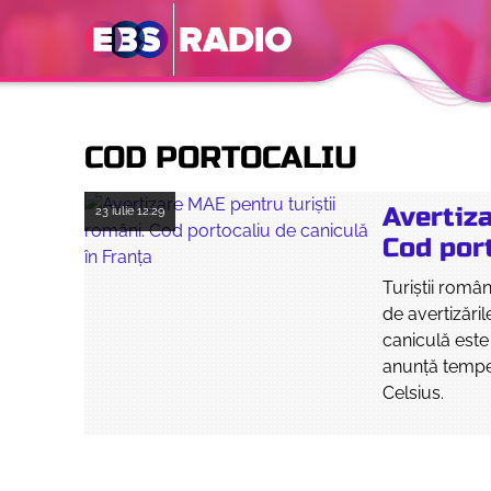
COD PORTOCALIU
Avertiza
23 iulie
12:29
Cod port
Turiștii român
de avertizări
caniculă este
anunță temper
Celsius.