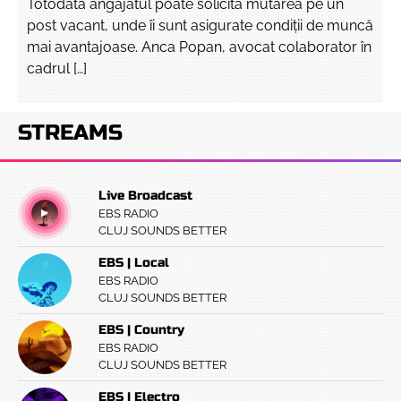
Totodată angajatul poate solicita mutarea pe un
post vacant, unde îi sunt asigurate condiții de muncă
mai avantajoase. Anca Popan, avocat colaborator în
cadrul […]
STREAMS
Live Broadcast
EBS RADIO
CLUJ SOUNDS BETTER
EBS | Local
EBS RADIO
CLUJ SOUNDS BETTER
EBS | Country
EBS RADIO
CLUJ SOUNDS BETTER
EBS | Electro