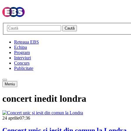
Caută
Reteaua EBS
Echipa
Program
Interviuri
Concurs
Publicitate
Meniu
concert inedit londra
24 aprilie
07:36
Concert unic şi ieşit din comun la Londra