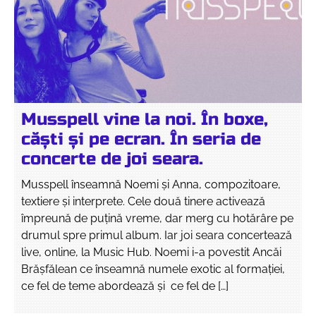
Musspell vine la noi. În boxe,
căști și pe ecran. În seria de
concerte de joi seara.
Musspell înseamnă Noemi și Anna, compozitoare,
textiere și interprete. Cele două tinere activează
împreună de puțină vreme, dar merg cu hotărâre pe
drumul spre primul album. Iar joi seara concertează
live, online, la Music Hub. Noemi i-a povestit Ancăi
Brășfălean ce înseamnă numele exotic al formației,
ce fel de teme abordează și ce fel de […]