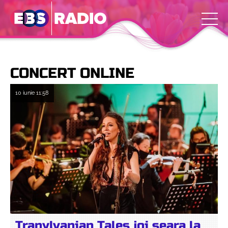
CONCERT ONLINE
10 iunie
11:58
Tranylvanian Tales joi seara la