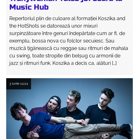
Music Hub
Repertoriul plin de culoare al formației Koszika and
the HotShots se datorează unor mixuri
surpinzătoare între genuri îndepărtate cum ar fi, de
exemplu, bossa nova cu folclor secuiesc. Sau
muzică țigănească cu reggae sau ritmuri de mahala
cu swing, toate stropite din belșug cu armonii de
jazz și ritmuri funk. Koszika a decis ca, alături […]
3 iunie
14:24