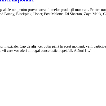
ep altele noi pentru provomarea ultimelor producţii muzicale. Printre n
Bad Bunny, Blackpink, Usher, Post Malone, Ed Sheeran, Zayn Malik, Co
lor muzicale. Cap de afiş, cel puţin până la acest moment, va fi particip
 vii care vor oferi un regal concertistic irepetabil. Alături […]