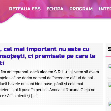
RETEAUA EBS
ECHIPA
PROGRAM
INTE
l, cel mai important nu este cu
însoțești, ci premisele pe care le
ti
fim antreprenori, dacă alegem S.R.L.-ul și vrem să avem
înțeles că ne dorim oameni de încredere alături de noi.
 dacă bazele nu sunt bine puse, până și cele mai
ietenii pot fi puse în pericol. Avocatul Roxana Cleja ne
ce să fim atenți și […]