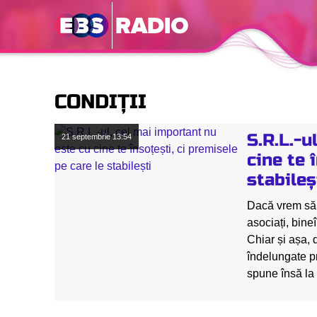
CONDIȚII
S.R.L.-u
21 septembrie
13:54
cine te 
stabileș
Dacă vrem să 
asociați, bine
Chiar și așa,
îndelungate pr
spune însă la 